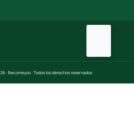
26 · Becomeyoo · Todos los derechos reservados